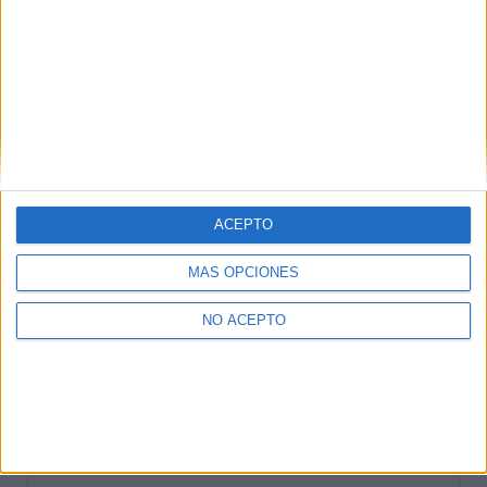
Teléfono
:
654647828
Zamorano de TKD
Email
:
zamoratkd@gmail.com
Ávila
ACEPTO
Burgos
MÁS OPCIONES
León
NO ACEPTO
Palencia
Salamanca
Segovia