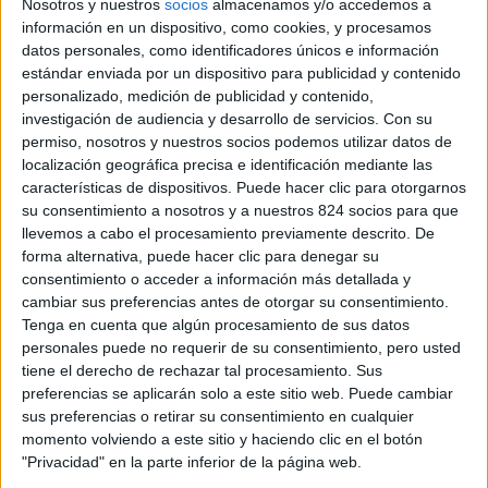
Nosotros y nuestros
socios
almacenamos y/o accedemos a
información en un dispositivo, como cookies, y procesamos
Borrar la búsqueda
datos personales, como identificadores únicos e información
estándar enviada por un dispositivo para publicidad y contenido
B
C
F
G
H
J
K
M
Q
S
T
Z
personalizado, medición de publicidad y contenido,
investigación de audiencia y desarrollo de servicios.
Con su
permiso, nosotros y nuestros socios podemos utilizar datos de
Luis Morán, 77
localización geográfica precisa e identificación mediante las
49600
Benavente
características de dispositivos. Puede hacer clic para otorgarnos
(
Zamora
)
su consentimiento a nosotros y a nuestros 824 socios para que
llevemos a cabo el procesamiento previamente descrito. De
Email
:
forma alternativa, puede hacer clic para denegar su
mikeltao@msn.com
consentimiento o acceder a información más detallada y
TKD Benavente
cambiar sus preferencias antes de otorgar su consentimiento.
Tenga en cuenta que algún procesamiento de sus datos
personales puede no requerir de su consentimiento, pero usted
tiene el derecho de rechazar tal procesamiento. Sus
Ciudad Deportiva C/
preferencias se aplicarán solo a este sitio web. Puede cambiar
Obispo Acuña s/n
sus preferencias o retirar su consentimiento en cualquier
momento volviendo a este sitio y haciendo clic en el botón
49017
Zamora
(
Zamora
)
"Privacidad" en la parte inferior de la página web.
Teléfono
:
980520839