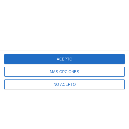
junio 2026
mayo 2026
abril 2026
enero 2026
noviembre 2025
junio 2025
ACEPTO
abril 2025
MÁS OPCIONES
marzo 2025
febrero 2025
NO ACEPTO
enero 2025
diciembre 2024
octubre 2024
junio 2024