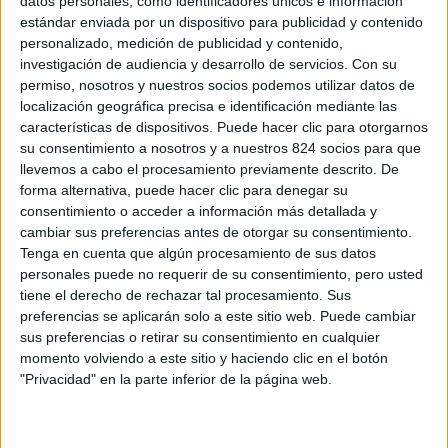
MEDALLERO:
datos personales, como identificadores únicos e información
estándar enviada por un dispositivo para publicidad y contenido
personalizado, medición de publicidad y contenido,
Categoría Infantil femenina: Medalla de ORO- Mei Ling
investigación de audiencia y desarrollo de servicios.
Con su
Duque Mendoza
permiso, nosotros y nuestros socios podemos utilizar datos de
localización geográfica precisa e identificación mediante las
características de dispositivos. Puede hacer clic para otorgarnos
Categoría Benjamín femenina: Medalla de BRONCE –
su consentimiento a nosotros y a nuestros 824 socios para que
Lara Alvarez Navas
llevemos a cabo el procesamiento previamente descrito. De
forma alternativa, puede hacer clic para denegar su
¡Enhorabuena a todo el equipo!
consentimiento o acceder a información más detallada y
cambiar sus preferencias antes de otorgar su consentimiento.
Tenga en cuenta que algún procesamiento de sus datos
personales puede no requerir de su consentimiento, pero usted
tiene el derecho de rechazar tal procesamiento. Sus
preferencias se aplicarán solo a este sitio web. Puede cambiar
sus preferencias o retirar su consentimiento en cualquier
momento volviendo a este sitio y haciendo clic en el botón
"Privacidad" en la parte inferior de la página web.