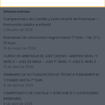
Últimas noticias
Campeonato de Castilla y León infantil de Poomsae –
Promoción adulto e infantil
2 de junio de 2026
Examenes de cinturones negros hasta 7º Dan – 1er, 2º y
3º Pum
19 de mayo de 2026
CURSO DE ARBITRAJE DE JUEZ CRONO- ARBITRO NIVEL I Y
NIVEL II – JUEZ DE MESA – JUEZ P. NIVEL I Y JUEZ P. NIVEL II
15 de abril de 2026
SEMINARIO DE ACTUALIZACIÓN DE TÉCNICA FUNDAMENTAL
Y PUMSE HASTA 7º DAN
15 de abril de 2026
CAMPEONATO DE CASTILLA Y LEÓN SUB 21 Y CATEGORÍAS
INFERIORES
8 de abril de 2026