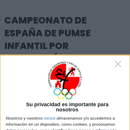
CAMPEONATO DE
ESPAÑA DE PUMSE
INFANTIL POR
AUTONOMÍAS
por
taekwondo
11 de diciembre de 2023
Campeonatos
Los días 5-6 de diciembre de 2023, se celebró el
Su privacidad es importante para
Campeonato de España de Poomsae Infantil por
nosotros
autonomías en La Nucía- Alicante.
Nosotros y nuestros
socios
almacenamos y/o accedemos a
información en un dispositivo, como cookies, y procesamos