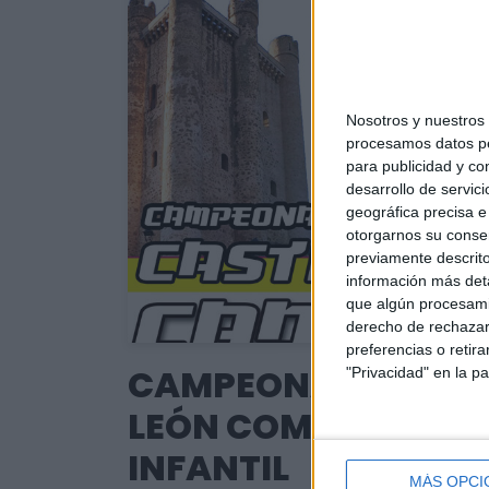
Nosotros y nuestros
procesamos datos per
para publicidad y co
desarrollo de servici
geográfica precisa e 
otorgarnos su conse
previamente descrito
información más deta
que algún procesami
derecho de rechazar 
preferencias o retir
CAMPEONATO DE CA
"Privacidad" en la pa
LEÓN COMBATE CAD
INFANTIL
MÁS OPCI