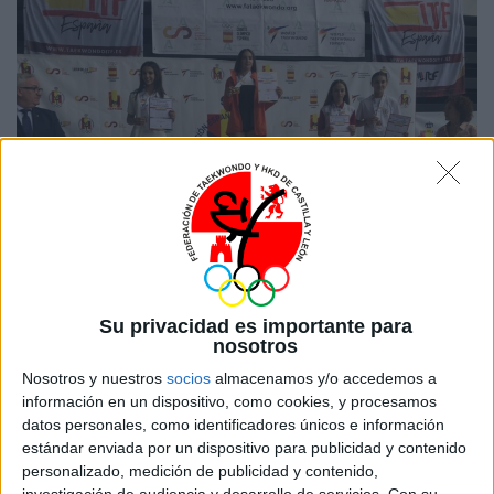
Su privacidad es importante para
nosotros
Nosotros y nuestros
socios
almacenamos y/o accedemos a
Campeonato Cadete:
información en un dispositivo, como cookies, y procesamos
+65 KG SERGIO MARTINEZ HUERGA, MEDALLA DE BRONCE
datos personales, como identificadores únicos e información
estándar enviada por un dispositivo para publicidad y contenido
personalizado, medición de publicidad y contenido,
investigación de audiencia y desarrollo de servicios.
Con su