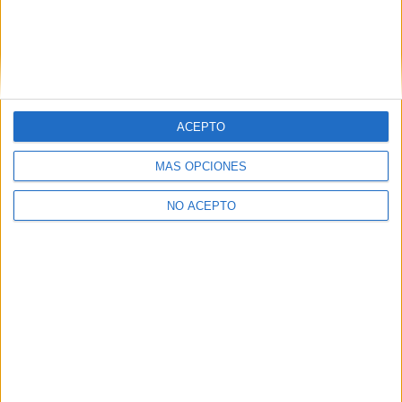
-37KG CHAIMA ZARAOUI
-44KG MAITANE VEGA MILO
-47KG CARMEN MONTERO LEAL Y REBECA ACEVEDO
GONZALEZ
-51KG ELVIRA MARTINEZ MARCOS Y CARLA MORALES
PRIETO
ACEPTO
-55KG ZOE ARES MERINO Y MIRIAM UÑA ESTEBAN
MÁS OPCIONES
+59KG SARA BAILEZ MARTINEZ
NO ACEPTO
En la selección SUB 21, participan 14 deportistas:
EQUIPO MASCULINO:
-58KG ALBERTO GONZALEZ BARRIO
-63KG KEVIN PARRA ARRIBAS
-68KG IKER ALONSO OGARA
-80KG AARON CARRACEDO MORENO Y JON FERNANDEZ
GARCIA
-87KG DAVID RODRIGUEZ GARCIA
+87KG MARCOS BAILEZ MARTINEZ